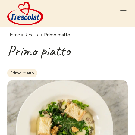
Skip
to
content
Home
»
Ricette
»
Primo piatto
Primo piatto
Primo piatto