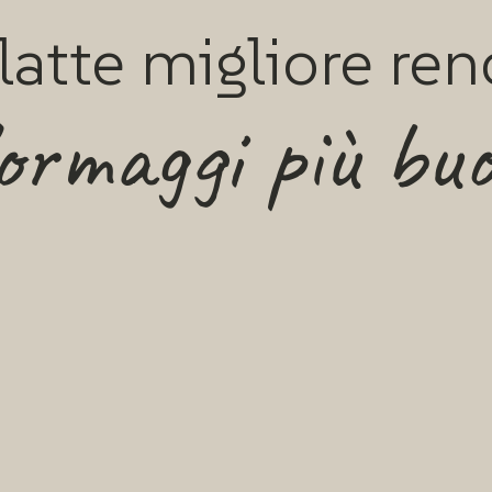
 latte migliore re
formaggi più buo