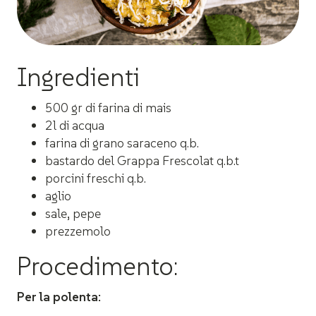
Ingredienti
500 gr di farina di mais
2l di acqua
farina di grano saraceno q.b.
bastardo del Grappa Frescolat q.b.t
porcini freschi q.b.
aglio
sale, pepe
prezzemolo
Procedimento:
Per la polenta: