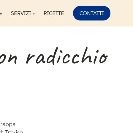
»
SERVIZI »
RICETTE
CONTATTI
con radicchio
Grappa
di Treviso