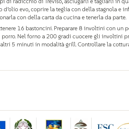
i di radicchio di Treviso, asciugarli e tagliarli in qu
o d’olio evo, coprire la teglia con della stagnola e i
onarla con della carta da cucina e tenerla da parte.
enere 16 bastoncini. Preparare 8 involtini con un pe
di porro. Nel forno a 200 gradi cuocere gli involtini
altri 5 minuti in modalità grill. Controllare la cottu