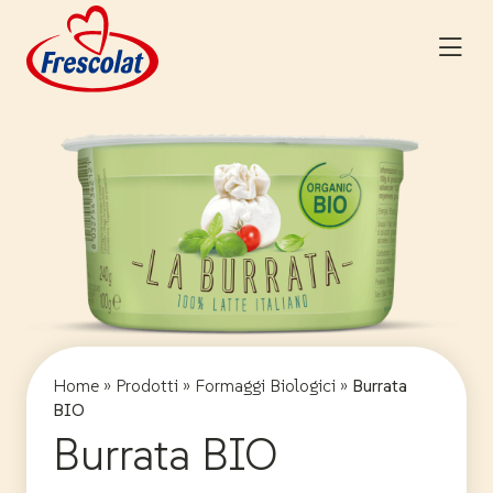
Skip
to
content
Home
»
Prodotti
»
Formaggi Biologici
»
Burrata
BIO
Burrata BIO