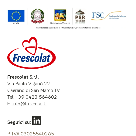
Frescolat S.r.l.
Via Paolo Viganò 22
Caerano di San Marco TV
Tel.
+39 0423 564602
E.
info@frescolat.it
Seguici su:
P. IVA 03025540265